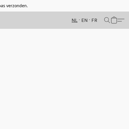
pas verzonden.
NL
EN
FR