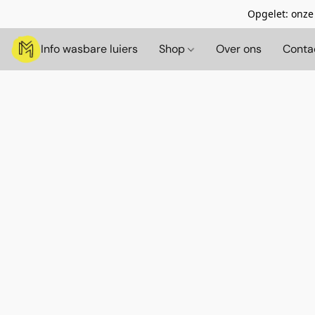
Opgelet: onze
Info wasbare luiers
Shop
Over ons
Conta