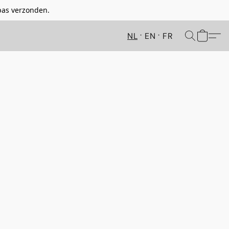
pas verzonden.
NL
EN
FR