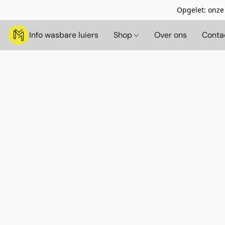
Opgelet: onze
Info wasbare luiers
Shop
Over ons
Conta