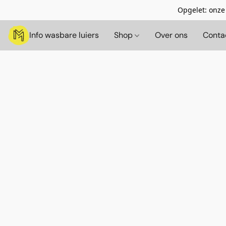
Opgelet: onze
Info wasbare luiers
Shop
Over ons
Conta