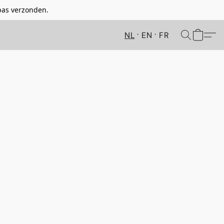
pas verzonden.
NL
EN
FR