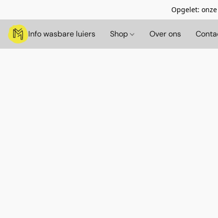
Opgelet: onze
Info wasbare luiers
Shop
Over ons
Conta