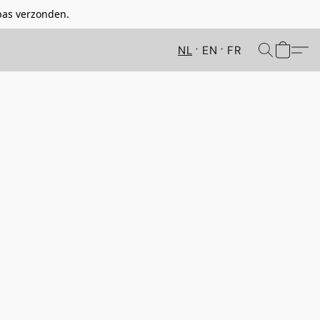
pas verzonden.
NL
EN
FR