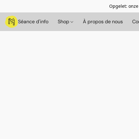
Opgelet: onze
Séance d'info
Shop
À propos de nous
Co