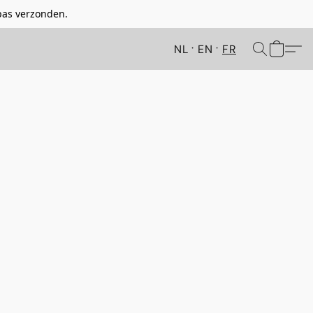
pas verzonden.
NL
EN
FR