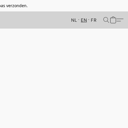
pas verzonden.
NL
EN
FR