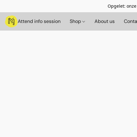
Opgelet: onze
Attend info session
Shop
About us
Conta