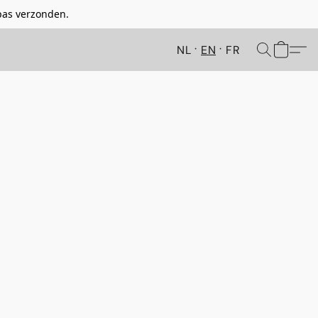
pas verzonden.
NL
EN
FR