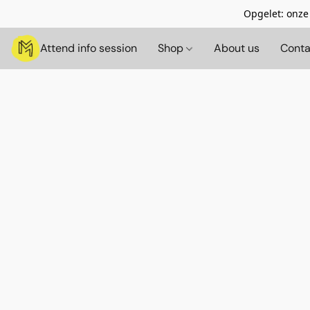
Opgelet: onze
Attend info session
Shop
About us
Conta