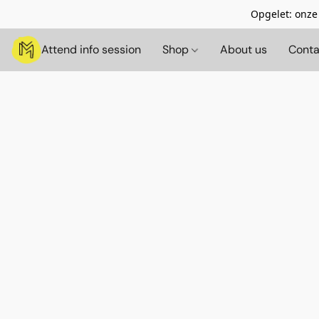
Opgelet: onze
Attend info session
Shop
About us
Conta