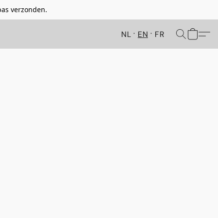
pas verzonden.
NL
EN
FR